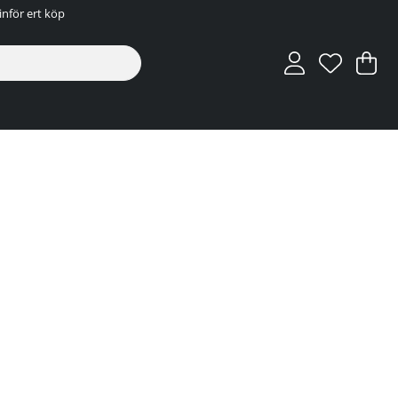
inför ert köp
V
An
.