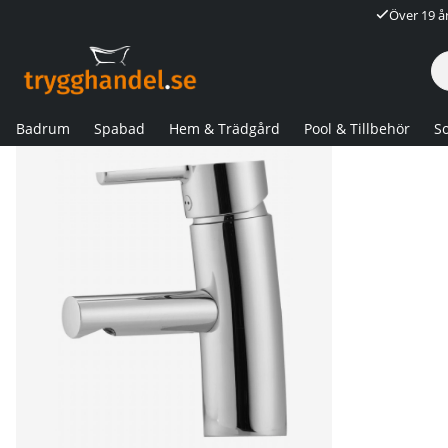
Över 19 å
Badrum
Spabad
Hem & Trädgård
Pool & Tillbehör
So