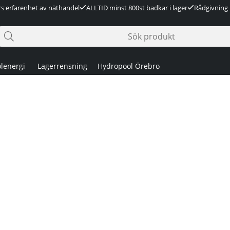
rs erfarenhet av näthandel
ALLTID minst 800st badkar i lager
Rådgivning 
lenergi
Lagerrensning
Hydropool Örebro